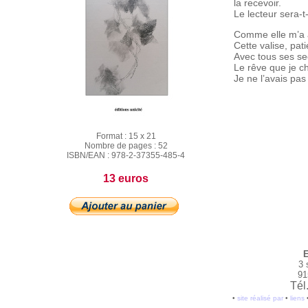
la recevoir.
Le lecteur sera-t
Comme elle m’a 
Cette valise, pa
Avec tous ses se
Le rêve que je ch
Je ne l’avais pas
Format :
15 x 21
Nombre de pages :
52
ISBN/EAN :
978-2-37355-485-4
13 euros
E
3 
91
Tél
•
site réalisé par
•
liens