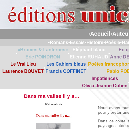
Accueil
Auteu
•
•
•
Romans
•
Essais
•
Histoire
•
Poésie
•
Ha
«Brumes & Lanternes»
Éléphant blanc
En q
•
•
•
Eric POINDRON
Etienne RUHAUD
Anne D
Le Vrai Lieu
Les Cahiers bleus
Poètes francophon
•
•
Laurence BOUVET
Francis COFFINET
Pablo PO
Impatiences
Olivia-Jeanne Cohen
Dans ma valise il y a…
Nous avons tous
pour y prêter une
Dans ce conte a
paysages intérieu