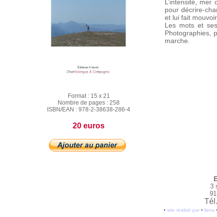
L’intensité, mer 
pour décrire-chan
et lui fait mouvo
Les mots et ses
Photographies, p
marche.
Format :
15 x 21
Nombre de pages :
258
ISBN/EAN :
978-2-38638-286-4
20 euros
E
3 
91
Tél
•
site réalisé par
•
liens