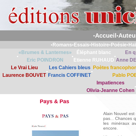
Accueil
Auteu
•
•
•
Romans
•
Essais
•
Histoire
•
Poésie
•
Ha
«Brumes & Lanternes»
Éléphant blanc
En q
•
•
•
Eric POINDRON
Etienne RUHAUD
Anne D
Le Vrai Lieu
Les Cahiers bleus
Poètes francophon
•
•
Laurence BOUVET
Francis COFFINET
Pablo PO
Impatiences
Olivia-Jeanne Cohen
Pays & Pas
Alain Nouvel est
pas... Chances qu
les minéraux av
encore.