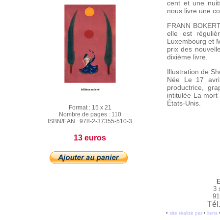
cent et une nu
nous livre une com
FRANN BOKERTOFF 
elle est réguli
Luxembourg et Mo
prix des nouvell
dixième livre.
Illustration de 
Née Le 17 avril
productrice, gr
intitulée La mort
États-Unis.
Format :
15 x 21
Nombre de pages :
110
ISBN/EAN :
978-2-37355-510-3
13 euros
E
3 
91
Tél
•
site réalisé par
•
liens