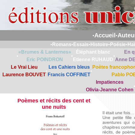
Accueil
Auteu
•
•
•
Romans
•
Essais
•
Histoire
•
Poésie
•
Ha
«Brumes & Lanternes»
Éléphant blanc
En q
•
•
•
Eric POINDRON
Etienne RUHAUD
Anne D
Le Vrai Lieu
Les Cahiers bleus
Poètes francophon
•
•
Laurence BOUVET
Francis COFFINET
Pablo PO
Impatiences
Olivia-Jeanne Cohen
Poèmes et récits des cent et
une nuits
Il était une fois…
Une petite fill
aventures qui 
chapitres comme 
récits, de poèm