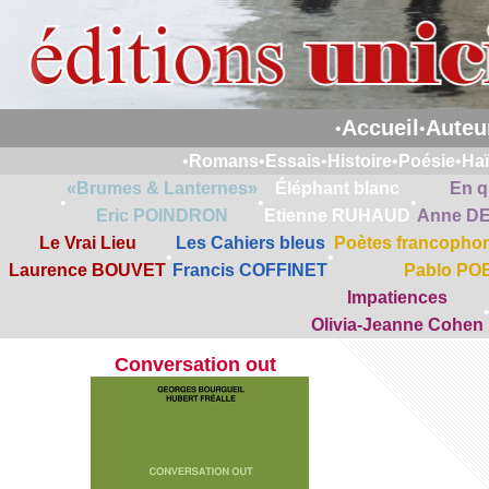
Accueil
Auteu
•
•
•
Romans
•
Essais
•
Histoire
•
Poésie
•
Ha
«Brumes & Lanternes»
Éléphant blanc
En q
•
•
•
Eric POINDRON
Etienne RUHAUD
Anne D
Le Vrai Lieu
Les Cahiers bleus
Poètes francophon
•
•
Laurence BOUVET
Francis COFFINET
Pablo PO
Impatiences
Olivia-Jeanne Cohen
Conversation out