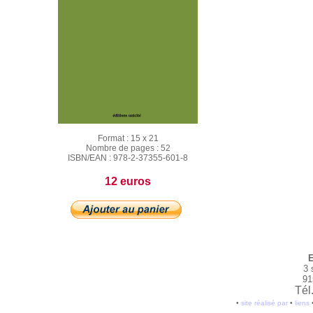
Format :
15 x 21
Nombre de pages :
52
ISBN/EAN :
978-2-37355-601-8
12 euros
E
3 
91
Tél
•
site réalisé par
•
liens