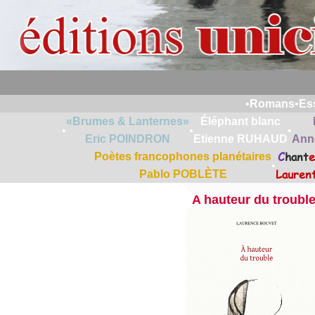
•
Romans
•
Es
«Brumes & Lanternes»
Éléphant blanc
•
•
•
Eric POINDRON
Etienne RUHAUD
Ann
C
hant
e
Poètes francophones planétaires
•
Lauren
Pablo POBLÈTE
A hauteur du troubl