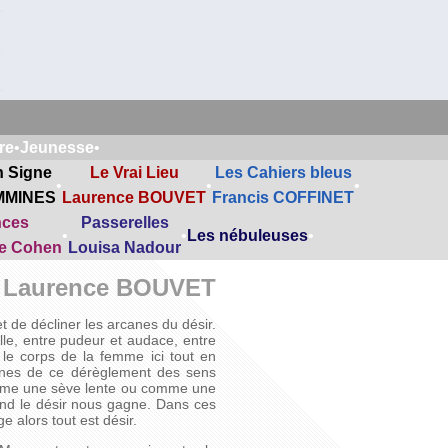
re
•
Jeunesse
•
n Signe
Le Vrai Lieu
Les Cahiers bleus
•
•
•
MMINES
Laurence BOUVET
Francis COFFINET
nces
Passerelles
•
•
Les nébuleuses
•
ne Cohen
Louisa Nadour
Laurence BOUVET
t de décliner les arcanes du désir.
lle, entre pudeur et audace, entre
 le corps de la femme ici tout en
acines de ce dérèglement des sens
comme une sève lente ou comme une
and le désir nous gagne. Dans ces
 alors tout est désir.