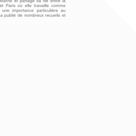
Marne et partage sa vie entre la
et Paris où elle travaille comme
e une importance particulière au
 a publié de nombreux recueils et