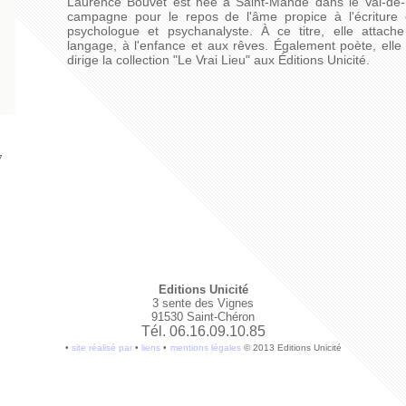
Laurence Bouvet est née à Saint-Mandé dans le Val-de-
campagne pour le repos de l'âme propice à l'écriture 
psychologue et psychanalyste. À ce titre, elle attach
langage, à l'enfance et aux rêves. Également poète, elle
dirige la collection "Le Vrai Lieu" aux Éditions Unicité.
7
Editions Unicité
3 sente des Vignes
91530 Saint-Chéron
Tél. 06.16.09.10.85
•
site réalisé par
•
liens
•
mentions légales
© 2013 Editions Unicité