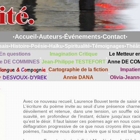
Accueil
Auteurs
Événements
Contact
•
•
•
•
•
sais
•
Histoire
•
Poésie
•
Haïku
•
Spiritualité
•
Témoignages
•
Théât
En questions
Imagination Critique
Le Metteur e
•
•
e DE COMMINES
Jean-Philippe TESTEFORT
Anne DE CO
lan
g
u
e
&
C
o
mp
a
gn
ie
Cartographie de la fiction
Impatie
•
•
t
DESVOUX-D’YREK
Annie DANA
Olivia-Jean
e
Avec ce nouveau recueil, Laurence Bouvet tente de saisir e
L'écriture du poème invite au seuil d’une présence charne
dévoilement et retenue, dans une tension, un souffle où
suavité, en profondeur de l’instant, éclaire jusqu'aux r
qu'est le désir. Il faut laisser ces poèmes agir en nous 
déflagration progressive de ce que nous croyons être qu
poèmes, l’auteure nous donne à vivre que si tout est langage