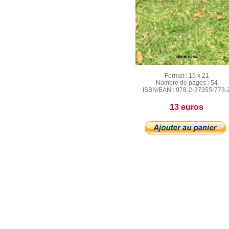
Format :
15 x 21
Nombre de pages :
54
ISBN/EAN :
978-2-37355-773-
13 euros