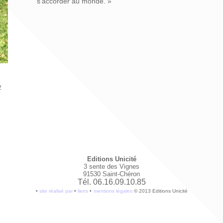
s’accorder au monde. »
2
Editions Unicité
3 sente des Vignes
91530 Saint-Chéron
Tél. 06.16.09.10.85
•
site réalisé par
•
liens
•
mentions légales
© 2013 Editions Unicité