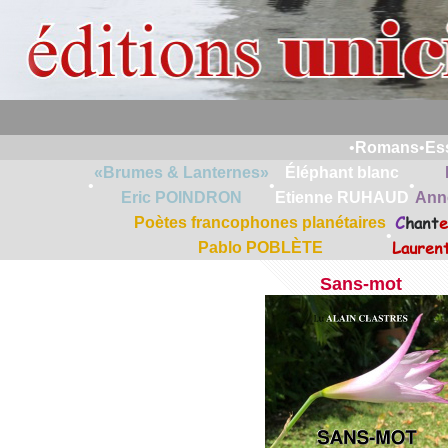
•
Romans
•
Es
«Brumes & Lanternes»
Éléphant blanc
•
•
•
Eric POINDRON
Etienne RUHAUD
Ann
C
hant
e
Poètes francophones planétaires
•
Lauren
Pablo POBLÈTE
Sans-mot