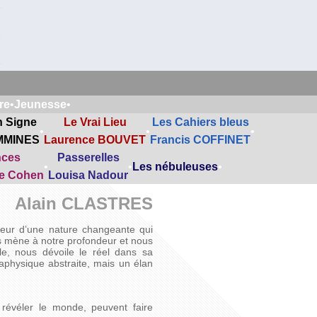
re
•
Jeunesse
•
n Signe
Le Vrai Lieu
Les Cahiers bleus
•
•
•
MMINES
Laurence BOUVET
Francis COFFINET
nces
Passerelles
•
•
Les nébuleuses
•
ne Cohen
Louisa Nadour
Alain CLASTRES
ateur d’une nature changeante qui
us mène à notre profondeur et nous
lle, nous dévoile le réel dans sa
taphysique abstraite, mais un élan
révéler le monde, peuvent faire