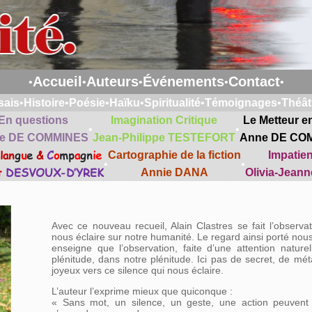
Accueil
Auteurs
Événements
Contact
•
•
•
•
•
sais
•
Histoire
•
Poésie
•
Haïku
•
Spiritualité
•
Témoignages
•
Théât
En questions
Imagination Critique
Le Metteur e
•
•
e DE COMMINES
Jean-Philippe TESTEFORT
Anne DE CO
lan
g
u
e
&
C
o
mp
a
gn
ie
Cartographie de la fiction
Impatie
•
•
t
DESVOUX-D’YREK
Annie DANA
Olivia-Jean
Avec ce nouveau recueil, Alain Clastres se fait l’observ
nous éclaire sur notre humanité. Le regard ainsi porté no
enseigne que l’observation, faite d’une attention nature
plénitude, dans notre plénitude. Ici pas de secret, de mé
joyeux vers ce silence qui nous éclaire.
L’auteur l’exprime mieux que quiconque :
« Sans mot, un silence, un geste, une action peuvent 