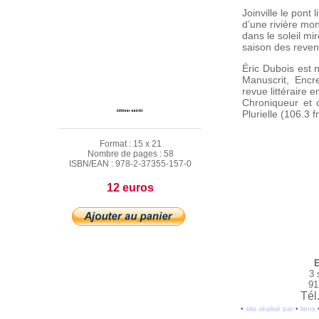
Joinville le pont
d’une rivière mo
dans le soleil mir
saison des reve
Éric Dubois est 
Manuscrit, Encre
revue littéraire 
Chroniqueur et c
Plurielle (106.3 
Format :
15 x 21
Nombre de pages :
58
ISBN/EAN :
978-2-37355-157-0
12 euros
E
3 
91
Tél
•
site réalisé par
•
liens