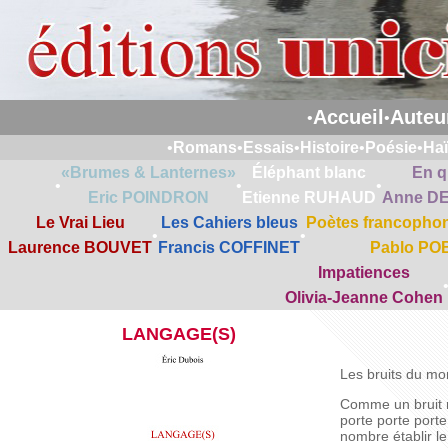
Accueil
Auteu
•
•
•
Romans
•
Essais
•
Histoire
•
Poésie
•
Ha
«Brumes & Lanternes»
Éléphant blanc
En q
•
•
•
Eric POINDRON
Etienne RUHAUD
Anne D
Le Vrai Lieu
Les Cahiers bleus
Poètes francophon
•
•
Laurence BOUVET
Francis COFFINET
Pablo PO
Impatiences
Olivia-Jeanne Cohen
LANGAGE(S)
Les bruits du mo
Comme un bruit 
porte porte por
nombre établir le