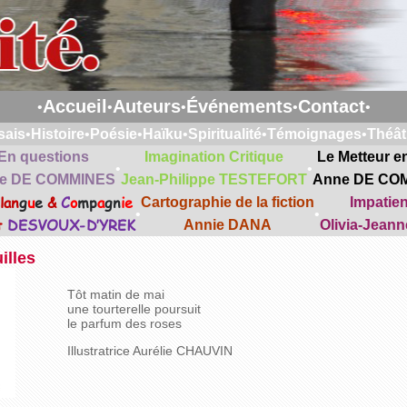
Accueil
Auteurs
Événements
Contact
•
•
•
•
•
sais
•
Histoire
•
Poésie
•
Haïku
•
Spiritualité
•
Témoignages
•
Théât
En questions
Imagination Critique
Le Metteur e
•
•
e DE COMMINES
Jean-Philippe TESTEFORT
Anne DE CO
lan
g
u
e
&
C
o
mp
a
gn
ie
Cartographie de la fiction
Impatie
•
•
t
DESVOUX-D’YREK
Annie DANA
Olivia-Jean
illes
Tôt matin de mai
une tourterelle poursuit
le parfum des roses
Illustratrice Aurélie CHAUVIN