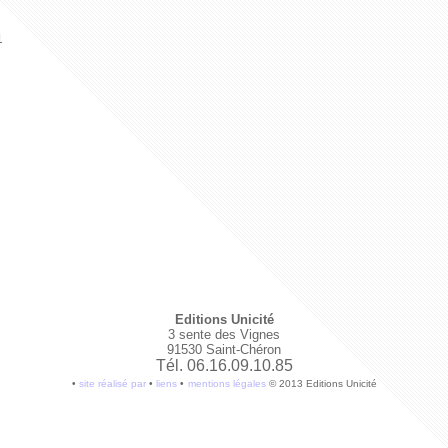
1
Editions Unicité
3 sente des Vignes
91530 Saint-Chéron
Tél. 06.16.09.10.85
•
site réalisé par
•
liens
•
mentions légales
© 2013 Editions Unicité