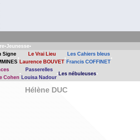
re
•
Jeunesse
•
n Signe
Le Vrai Lieu
Les Cahiers bleus
•
•
•
MMINES
Laurence BOUVET
Francis COFFINET
nces
Passerelles
•
•
Les nébuleuses
•
ne Cohen
Louisa Nadour
Hélène DUC