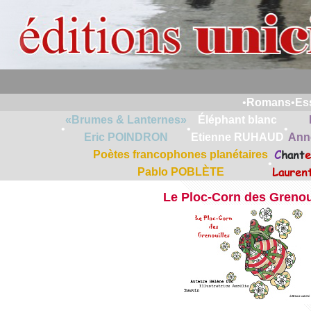
•
Romans
•
Es
«Brumes & Lanternes»
Éléphant blanc
•
•
•
Eric POINDRON
Etienne RUHAUD
Ann
C
hant
e
Poètes francophones planétaires
•
Lauren
Pablo POBLÈTE
Le Ploc-Corn des Grenou