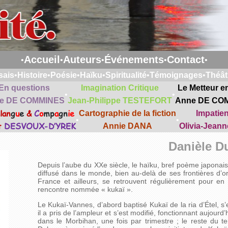
Accueil
Auteurs
Événements
Contact
•
•
•
•
•
sais
•
Histoire
•
Poésie
•
Haïku
•
Spiritualité
•
Témoignages
•
Théât
En questions
Imagination Critique
Le Metteur e
•
•
e DE COMMINES
Jean-Philippe TESTEFORT
Anne DE CO
lan
g
u
e
&
C
o
mp
a
gn
ie
Cartographie de la fiction
Impatie
•
•
t
DESVOUX-D’YREK
Annie DANA
Olivia-Jean
Danièle Du
Depuis l’aube du XXe siècle, le haïku, bref poème japonais q
diffusé dans le monde, bien au-delà de ses frontières d’o
France et ailleurs, se retrouvent régulièrement pour en
rencontre nommée « kukaï ».
Le Kukaï-Vannes, d’abord baptisé Kukaï de la ria d’Étel, s
il a pris de l’ampleur et s’est modifié, fonctionnant aujour
dans le Morbihan, une fois par trimestre ; le reste du te