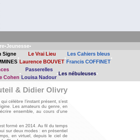
re
•
Jeunesse
•
n Signe
Le Vrai Lieu
Les Cahiers bleus
•
•
•
MMINES
Laurence BOUVET
Francis COFFINET
nces
Passerelles
•
•
Les nébuleuses
•
ne Cohen
Louisa Nadour
teil & Didier Olivry
ui célèbre l’instant présent, s’est
rigine. Les amateurs du genre, en
 écrire ensemble, au cours d’une
’est formé en 2014. Au fil du temps
d’hui sur deux modes : en présentiel
mps, en virtuel, depuis le ciel de