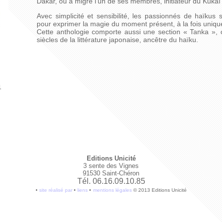
Dakar, où a migré l’un de ses membres, initiateur du Kukaï
Avec simplicité et sensibilité, les passionnés de haïkus s
pour exprimer la magie du moment présent, à la fois unique
Cette anthologie comporte aussi une section « Tanka », 
siècles de la littérature japonaise, ancêtre du haïku.
1
Editions Unicité
3 sente des Vignes
91530 Saint-Chéron
Tél. 06.16.09.10.85
•
site réalisé par
•
liens
•
mentions légales
© 2013 Editions Unicité