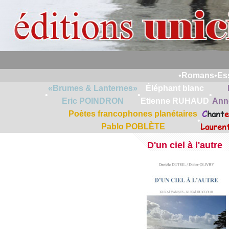
•
Romans
•
Es
«Brumes & Lanternes»
Éléphant blanc
•
•
•
Eric POINDRON
Etienne RUHAUD
Ann
C
hant
e
Poètes francophones planétaires
•
Lauren
Pablo POBLÈTE
D'un ciel à l'autre