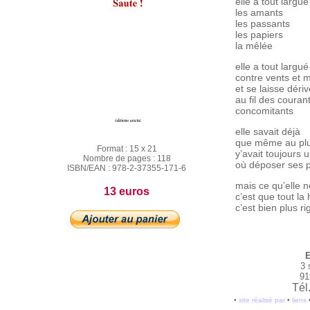
elle a tout largué
les amants
les passants
les papiers
la mêlée
elle a tout largué
contre vents et 
et se laisse dériv
au fil des couran
concomitants
elle savait déjà
que même au pl
Format :
15 x 21
y’avait toujours 
Nombre de pages :
118
où déposer ses 
ISBN/EAN :
978-2-37355-171-6
mais ce qu’elle n
13 euros
c’est que tout la 
c’est bien plus ri
E
3 
91
Tél
•
site réalisé par
•
liens