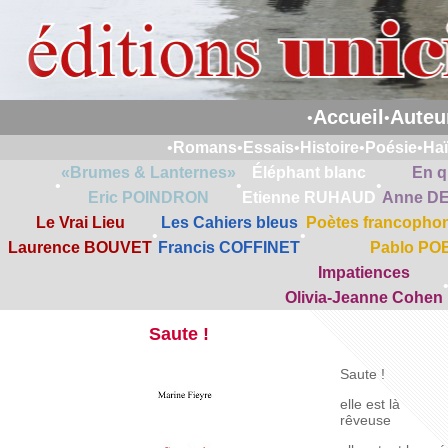
Accueil
Auteu
•
•
•
Romans
•
Essais
•
Histoire
•
Poésie
•
Ha
«Brumes & Lanternes»
Éléphant blanc
En q
•
•
•
Eric POINDRON
Etienne RUHAUD
Anne D
Le Vrai Lieu
Les Cahiers bleus
Poètes francophon
•
•
Laurence BOUVET
Francis COFFINET
Pablo PO
Impatiences
Olivia-Jeanne Cohen
Saute !
Saute !
elle est là
rêveuse