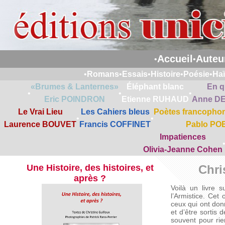
Accueil
Auteu
•
•
•
Romans
•
Essais
•
Histoire
•
Poésie
•
Ha
«Brumes & Lanternes»
Éléphant blanc
En q
•
•
•
Eric POINDRON
Etienne RUHAUD
Anne D
Le Vrai Lieu
Les Cahiers bleus
Poètes francophon
•
•
Laurence BOUVET
Francis COFFINET
Pablo PO
Impatiences
Olivia-Jeanne Cohen
Une Histoire, des histoires, et
Chri
après ?
Voilà un livre 
l’Armistice. Cet
ceux qui ont donn
et d’être sortis 
souvent pour rien