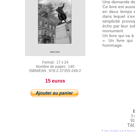
Une demande de
Ce livre est auss
en deux temps s
dans lequel s’e
simplicité prov
écho par leur sob
monument.
Un livre qui va à
». Un livre qu
hommage.
Format :
17 x 24
Nombre de pages :
140
ISBN/EAN :
978-2-37355-249-2
15 euros
E
3 
91
Tél
•
site réalisé par
•
liens