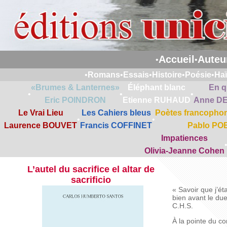
Accueil
Auteu
•
•
•
Romans
•
Essais
•
Histoire
•
Poésie
•
Ha
«Brumes & Lanternes»
Éléphant blanc
En q
•
•
•
Eric POINDRON
Etienne RUHAUD
Anne D
Le Vrai Lieu
Les Cahiers bleus
Poètes francophon
•
•
Laurence BOUVET
Francis COFFINET
Pablo PO
Impatiences
Olivia-Jeanne Cohen
L’autel du sacrifice el altar de
sacrificio
« Savoir que j’ét
bien avant le due
C.H.S.
À la pointe du co