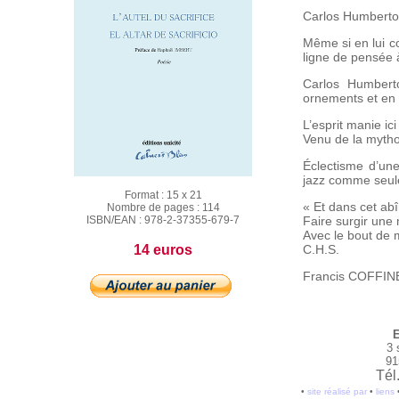
Carlos Humberto 
Même si en lui c
ligne de pensée à
Carlos Humberto
ornements et en 
L’esprit manie ic
Venu de la mythol
Éclectisme d’un
jazz comme seule
Format :
15 x 21
« Et dans cet ab
Nombre de pages :
114
ISBN/EAN :
978-2-37355-679-7
Faire surgir un
Avec le bout de 
14 euros
C.H.S.
Francis COFFIN
E
3 
91
Tél
•
site réalisé par
•
liens