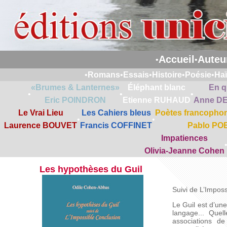
Accueil
Auteu
•
•
•
Romans
•
Essais
•
Histoire
•
Poésie
•
Ha
«Brumes & Lanternes»
Éléphant blanc
En q
•
•
•
Eric POINDRON
Etienne RUHAUD
Anne D
Le Vrai Lieu
Les Cahiers bleus
Poètes francophon
•
•
Laurence BOUVET
Francis COFFINET
Pablo PO
Impatiences
Olivia-Jeanne Cohen
Les hypothèses du Guil
Suivi de L’Impos
Le Guil est d’un
langage... Quel
associations de