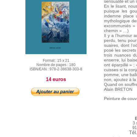
sensualité et un 
En le lisant, no
puisque les go
indemne place u
mythologique des
excommuniés » ; 
chemin » …)
Il y a l’humour au
perdu, tenu pour 
suaires, dont l’
posé les secrets
trois nuances d
enserre, lui bai
Format :
15 x 21
ont éparpillé » ;
Nombre de pages :
180
ISBN/EAN :
978-2-38638-303-8
cuisses si la co
pomme, une balle
14 euros
non, ajoutez à la 
Quand on souffre 
Alain BRETON
Peinture de couv
E
3 
91
Tél