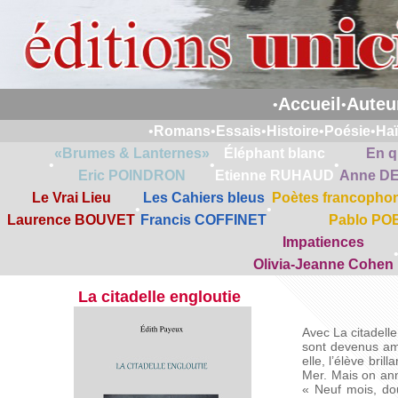
Accueil
Auteu
•
•
•
Romans
•
Essais
•
Histoire
•
Poésie
•
Ha
«Brumes & Lanternes»
Éléphant blanc
En q
•
•
•
Eric POINDRON
Etienne RUHAUD
Anne D
Le Vrai Lieu
Les Cahiers bleus
Poètes francophon
•
•
Laurence BOUVET
Francis COFFINET
Pablo PO
Impatiences
Olivia-Jeanne Cohen
La citadelle engloutie
Avec La citadelle
sont devenus ama
elle, l’élève bri
Mer. Mais on anno
« Neuf mois, do