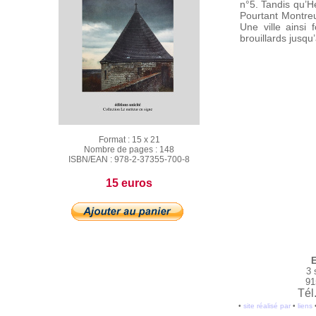
n°5. Tandis qu’H
Pourtant Montreui
Une ville ainsi 
brouillards jusqu’
Format :
15 x 21
Nombre de pages :
148
ISBN/EAN :
978-2-37355-700-8
15 euros
E
3 
91
Tél
•
site réalisé par
•
liens