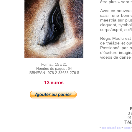
être plus » sera 
Avec ce nouveau 
saisir une bonne
maestria sur plu
claquent, symboles
corps/esprit, soi/
Régis Moulu est u
de théâtre et ou
Passionné par s
d'écriture imagin
vidéos de danse e
Format :
15 x 21
Nombre de pages :
64
ISBN/EAN :
978-2-38638-276-5
13 euros
E
3 
91
Tél
•
site réalisé par
•
liens