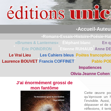
Accueil
Auteu
•
•
•
Romans
•
Essais
•
Histoire
•
Poésie
•
Ha
«Brumes & Lanternes»
Éléphant blanc
En q
•
•
•
Eric POINDRON
Etienne RUHAUD
Anne D
Le Vrai Lieu
Les Cahiers bleus
Poètes francophon
•
•
Laurence BOUVET
Francis COFFINET
Pablo PO
Impatiences
Olivia-Jeanne Cohen
J'ai énormément grossi de
mon fantôme
Cette œuvre poé
qu'éprouve un h
l'invisible. Aussi
dépasser et de se
réflexions, il te