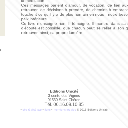
la méditation.
Ces messages parlent d’amour, de vocation, de lien aux
retrouver, de décisions à prendre, de chemins à embrasse
touchent ce qu’il y a de plus humain en nous : notre beso
paix intérieure.
Ce livre n’enseigne rien. Il témoigne. Il montre, dans sa
d’écoute est possible, que chacun peut se relier à son 
retrouver, ainsi, sa propre lumière.
0
Editions Unicité
3 sente des Vignes
91530 Saint-Chéron
Tél. 06.16.09.10.85
•
site réalisé par
•
liens
•
mentions légales
© 2013 Editions Unicité