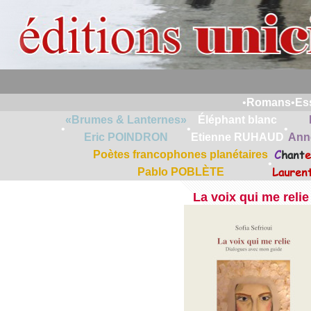
•
Romans
•
Es
«Brumes & Lanternes»
Éléphant blanc
•
•
•
Eric POINDRON
Etienne RUHAUD
Ann
C
hant
e
Poètes francophones planétaires
•
Lauren
Pablo POBLÈTE
La voix qui me relie