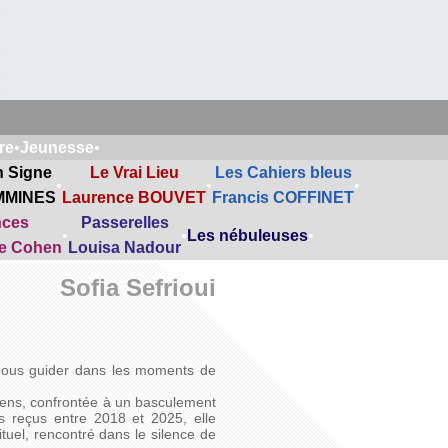
re
•
Jeunesse
•
n Signe
Le Vrai Lieu
Les Cahiers bleus
•
•
•
MMINES
Laurence BOUVET
Francis COFFINET
nces
Passerelles
•
•
Les nébuleuses
•
ne Cohen
Louisa Nadour
Sofia Sefrioui
t nous guider dans les moments de
 sens, confrontée à un basculement
es reçus entre 2018 et 2025, elle
tuel, rencontré dans le silence de