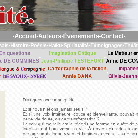
Accueil
Auteurs
Événements
Contact
•
•
•
•
•
sais
•
Histoire
•
Poésie
•
Haïku
•
Spiritualité
•
Témoignages
•
Théât
En questions
Imagination Critique
Le Metteur e
•
•
e DE COMMINES
Jean-Philippe TESTEFORT
Anne DE CO
lan
g
u
e
&
C
o
mp
a
gn
ie
Cartographie de la fiction
Impatie
•
•
t
DESVOUX-D’YREK
Annie DANA
Olivia-Jean
Dialogues avec mon guide
Et si nous n’étions jamais seuls ?
Et si une voix intérieure, douce et bienveillante, pouvai
perte, de doute, ou de transformation ?
La voix qui me relie est le récit d’une femme en quête de
intérieur qui bouleverse sa vie. À travers plus des text
partage un dialogue vivant et lumineux avec un guide spiri