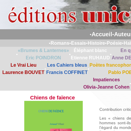
Accueil
Auteu
•
•
•
Romans
•
Essais
•
Histoire
•
Poésie
•
Ha
«Brumes & Lanternes»
Éléphant blanc
En q
•
•
•
Eric POINDRON
Etienne RUHAUD
Anne D
Le Vrai Lieu
Les Cahiers bleus
Poètes francophon
•
•
Laurence BOUVET
Francis COFFINET
Pablo PO
Impatiences
Olivia-Jeanne Cohen
Chiens de faïence
Contribution criti
Les « chiens de
hommes sont-ils
l’égard du monde