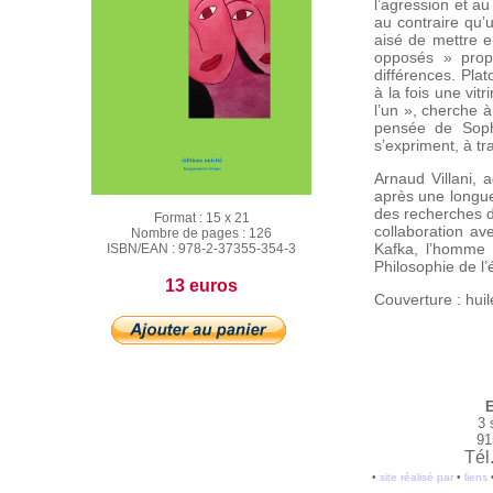
l’agression et au
au contraire qu’u
aisé de mettre e
opposés » propo
différences. Plat
à la fois une vit
l’un », cherche 
pensée de Sopho
s’expriment, à t
Arnaud Villani, a
après une longue
des recherches d
Format :
15 x 21
collaboration av
Nombre de pages :
126
Kafka, l’homme 
ISBN/EAN :
978-2-37355-354-3
Philosophie de l’
13 euros
Couverture : huile
E
3 
91
Tél
•
site réalisé par
•
liens