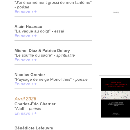
"J'ai énormément grossi de mon fantôme"
-
poésie
En savoir +
Alain Hoareau
"La vague au doigt" -
essai
En savoir +
Michel Diaz & Patrice Delory
"Le souffle du sacré" -
spiritualité
En savoir +
Nicolas Grenier
"Paysage de neige Monolithes" -
poésie
En savoir +
Avril 2026
Charles-Éric Charrier
"Atoll" -
poésie
En savoir +
Bénédicte Lefeuvre