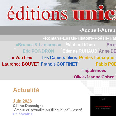
Accueil
Auteu
•
•
•
Romans
•
Essais
•
Histoire
•
Poésie
•
Ha
«Brumes & Lanternes»
Éléphant blanc
En q
•
•
•
Eric POINDRON
Etienne RUHAUD
Anne D
Le Vrai Lieu
Les Cahiers bleus
Poètes francophon
•
•
Laurence BOUVET
Francis COFFINET
Pablo PO
Impatiences
Olivia-Jeanne Cohen
Actualité
Juin 2026
Céline Dessaigne
"Amour et sexualité au fil de la vie" -
essai
En savoir +