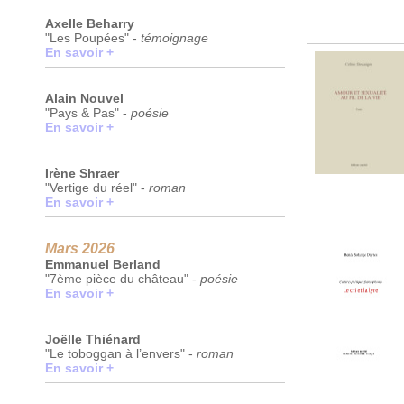
Axelle Beharry
"Les Poupées" -
témoignage
En savoir +
Alain Nouvel
"Pays & Pas" -
poésie
En savoir +
Irène Shraer
"Vertige du réel" -
roman
En savoir +
Mars 2026
Emmanuel Berland
"7ème pièce du château" -
poésie
En savoir +
Joëlle Thiénard
"Le toboggan à l’envers" -
roman
En savoir +