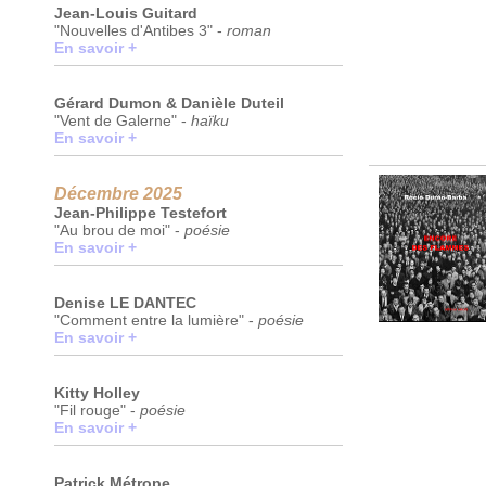
Jean-Louis Guitard
"Nouvelles d'Antibes 3" -
roman
En savoir +
Gérard Dumon & Danièle Duteil
"Vent de Galerne" -
haïku
En savoir +
Décembre 2025
Jean-Philippe Testefort
"Au brou de moi" -
poésie
En savoir +
Denise LE DANTEC
"Comment entre la lumière" -
poésie
En savoir +
Kitty Holley
"Fil rouge" -
poésie
En savoir +
Patrick Métrope