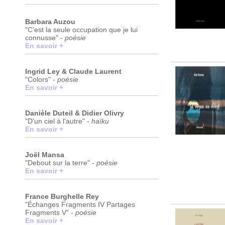
Barbara Auzou
"C’est la seule occupation que je lui
connusse" -
poésie
En savoir +
Ingrid Ley & Claude Laurent
"Colors" -
poésie
En savoir +
Danièle Duteil & Didier Olivry
"D'un ciel à l'autre" -
haïku
En savoir +
Joël Mansa
"Debout sur la terre" -
poésie
En savoir +
France Burghelle Rey
"Échanges Fragments IV Partages
Fragments V" -
poésie
En savoir +