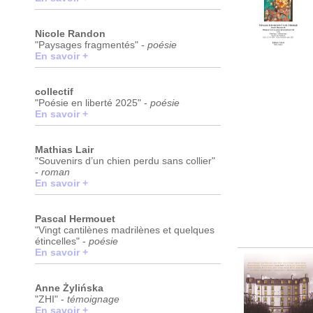
Nicole Randon
"Paysages fragmentés" -
poésie
En savoir +
collectif
"Poésie en liberté 2025" -
poésie
En savoir +
Mathias Lair
"Souvenirs d’un chien perdu sans collier"
-
roman
En savoir +
Pascal Hermouet
"Vingt cantilènes madrilènes et quelques
étincelles" -
poésie
En savoir +
Anne Żylińska
"ZHI" -
témoignage
En savoir +