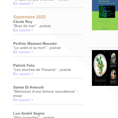
En savoir +
Septembre 2025
Cécile Roy
"Bras de mer" -
poésie
En savoir +
Porfirio Mamani-Macedo
"Le soleil et la mort" -
poésie
En savoir +
Patrick Fetu
"Les sourires de Paname" -
poésie
En savoir +
Samia El-Amoudi
"Mémoires d'une femme saoudienne" -
essai
En savoir +
Luc-André Sagne
"Mes incendies" -
poésie