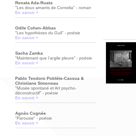
Renata Ada-Ruata
"Les doux amants de Cornelia" -
roman
En savoir +
Odile Cohen-Abbas
"Les hypothèses du Guil" -
poésie
En savoir +
Sacha Zamka
"Maintenant que l’argile pleure" -
poésie
En savoir +
Pablo Teodoro Poblète-Cassua &
Christiane Simoneau
"Musée spontané et Art psycho-
déconstructif" -
poésie
En savoir +
Agnès Cognée
"Parousie" -
poésie
En savoir +