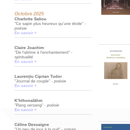
Octobre 2025
Charlotte Saliou
"Ce sapin plus heureux qu’une étoile" -
poésie
En savoir +
Claire Joachim
"De l'abîme à l'enchantement" -
spiritualité
En savoir +
Laurențiu Ciprian Tudor
"Journal de couple" -
poésie
En savoir +
K’hthonalähm
"Rang versang" -
poésie
En savoir +
Céline Dessaigne
"Un peu de jour à la nuit" -
roman