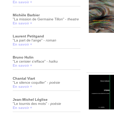
En savoir +
Michèle Barbier
"La mission de Germaine Tillon" -
theatre
En savoir +
Laurent Petitgand
"La part de l'ange" -
roman
En savoir +
Bruno Hulin
"Le cerisier s'efface" -
haïku
En savoir +
Chantal Viart
"Le silence coquiller" -
poésie
En savoir +
Jean-Michel Léglise
"Le tournis des mots" -
poésie
En savoir +