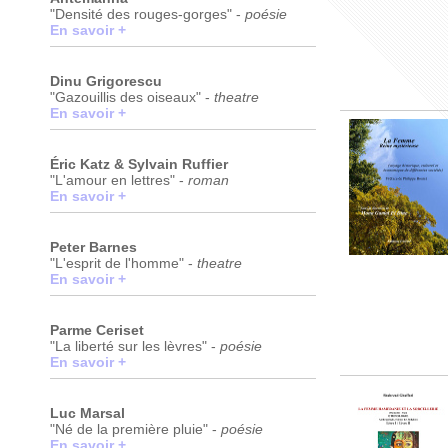
"Densité des rouges-gorges" -
poésie
En savoir +
Dinu Grigorescu
"Gazouillis des oiseaux" -
theatre
En savoir +
Éric Katz & Sylvain Ruffier
"L'amour en lettres" -
roman
En savoir +
Peter Barnes
"L'esprit de l'homme" -
theatre
En savoir +
Parme Ceriset
"La liberté sur les lèvres" -
poésie
En savoir +
Luc Marsal
"Né de la première pluie" -
poésie
En savoir +